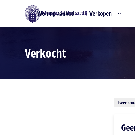
Woning aanbod
Verkopen
Verkocht
Verfijn zoekresultaat
Twee ond
Gee