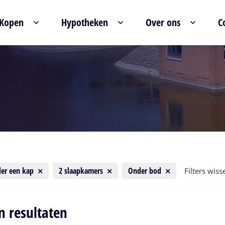
Kopen
Hypotheken
Over ons
C
er een kap
2 slaapkamers
Onder bod
Filters wiss
n resultaten