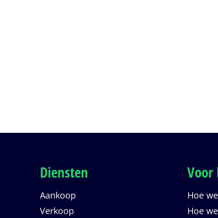
4 badkamer
0
Veilingstatus
Onder bod
Diensten
Voor 
Aankoop
Hoe wer
Verkoop
Hoe wer