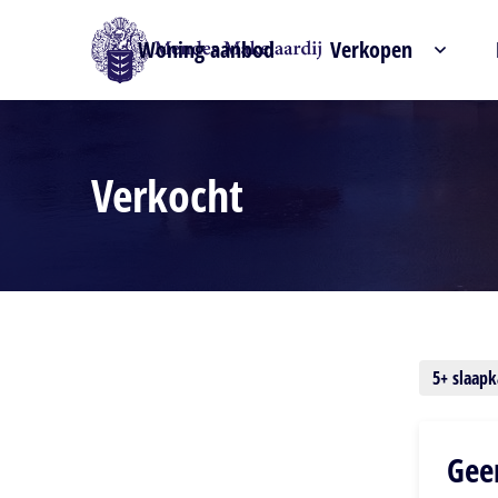
Woning aanbod
Verkopen
Verkocht
Verfijn zoekresultaat
5+ slaap
Gee