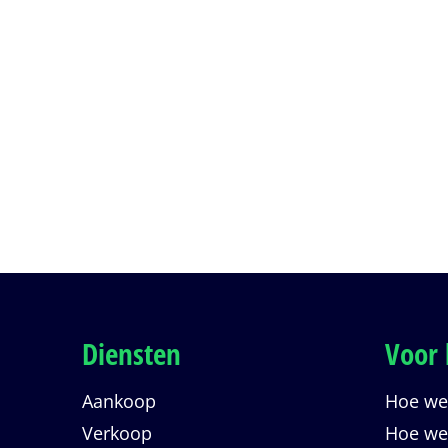
4 badkamer
0
Veilingstatus
Verkocht onder voorbehoud
Diensten
Voor 
Aankoop
Hoe wer
Verkoop
Hoe wer