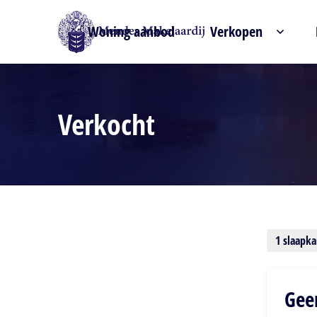
Woning aanbod
Verkopen
Verkocht
Verfijn zoekresultaat
1 slaapk
Gee