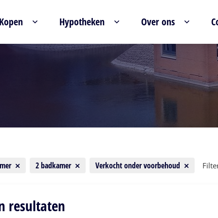
Kopen
Hypotheken
Over ons
C
amer
2 badkamer
Verkocht onder voorbehoud
Filt
n resultaten